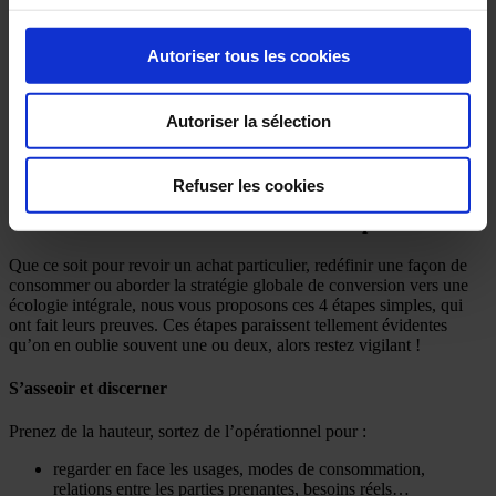
Un tel effort de conversion de la part d’une organisation
nécessite l’adhésion d’un maximum de personnes pour créer
Autoriser tous les cookies
une dynamique collective
. Le sens de la pédagogie avec un plan de
communication interne adapté assorti à des sessions de formation sur
la consommation responsable, la sobriété énergétique, l’économie
Autoriser la sélection
circulaire et autres sujets connexes sont autant d’éléments qui
contribueront au succès de votre approche responsable et durable.
Refuser les cookies
Structurez votre démarche d’achats responsables
Que ce soit pour revoir un achat particulier, redéfinir une façon de
consommer ou aborder la stratégie globale de conversion vers une
écologie intégrale, nous vous proposons ces 4 étapes simples, qui
ont fait leurs preuves. Ces étapes paraissent tellement évidentes
qu’on en oublie souvent une ou deux, alors restez vigilant !
S’asseoir et discerner
Prenez de la hauteur, sortez de l’opérationnel pour :
regarder en face les usages, modes de consommation,
relations entre les parties prenantes, besoins réels…