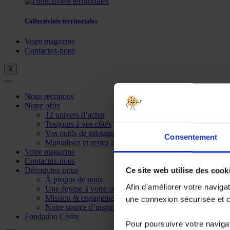
Collectivités territoriales
Votre magazine
Contactez-nous
X
Nous recrutons
Notre offre
12 univers d’achat
Toujours à vos côtés
Vos outils de pilotage
Consentement
Mutualisez et restez libre
Votre magazine
Contactez-nous
Découvrez-nous
Ce site web utilise des cook
À propos de nous
Afin d'améliorer votre naviga
Une équipe à votre service
Mission & engagements
une connexion sécurisée et co
Notre source d’inspiration
Fondation Cèdre
Pour poursuivre votre navigat