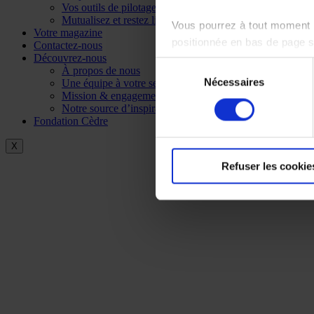
Vos outils de pilotage
Mutualisez et restez libre
Vous pourrez à tout moment m
Votre magazine
positionnée en bas de page 
Contactez-nous
Découvrez-nous
Sélection
À propos de nous
Pour en savoir plus sur notr
Nécessaires
du
Une équipe à votre service
Mission & engagements
consentement
Notre source d’inspiration
Fondation Cèdre
X
Refuser les cookie