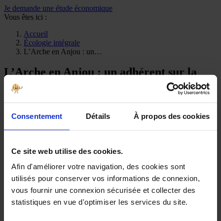
Je demande une étude économique
Vous êtes ici :
Accueil
Écologie intégrale
L’Arche en Anjou : un…
L’Arche en Anjou : un adhérent sur la
route de l’écologie intégrale
22 mai 2018
Écologie intégrale
Consentement
Détails
À propos des cookies
Vers une écologie intégrale à l’Arche en Anjou
Ce site web utilise des cookies.
Afin d'améliorer votre navigation, des cookies sont
Depuis 1978, la
communauté de l’Arche en Anjou
, adhérent du
utilisés pour conserver vos informations de connexion,
Cèdre, accueille à la Rebellerie, au cœur des vignes du Haut Layon,
des
personnes en situation de handicap mental
dans une
vie
vous fournir une connexion sécurisée et collecter des
communautaire
et un
travail
ensemble avec des assistants, salariés
statistiques en vue d'optimiser les services du site.
et bénévoles.