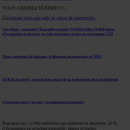
VOUS AIMEREZ SÛREMENT…
Cas-client : comment l’Ensemble scolaire STAM réalise 16 000 euros
d’économies et sécurise ses infrastructures grâce au relamping LED
Notre extension de bureaux, triplement récompensée en 2025
GTB & low tech : viser le juste usage de la technologie dans le bâtiment
Construire pour l’avenir : un bâtiment exemplaire
Rejoignez les 12 000 adhérents qui réalisent en moyenne 20 %
d’économies en achetant ensemble, mieux et moins.