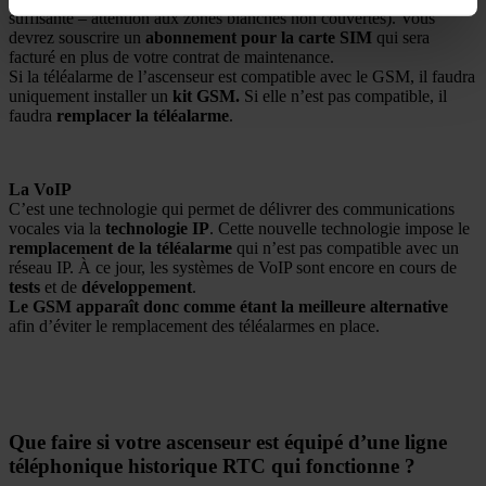
suffisante – attention aux zones blanches non couvertes). Vous
devrez souscrire un
abonnement pour la carte SIM
qui sera
facturé en plus de votre contrat de maintenance.
Si la téléalarme de l’ascenseur est compatible avec le GSM, il faudra
uniquement installer un
kit GSM.
Si elle n’est pas compatible, il
faudra
remplacer la téléalarme
.
La VoIP
C’est une technologie qui permet de délivrer des communications
vocales via la
technologie IP
. Cette nouvelle technologie impose le
remplacement de la téléalarme
qui n’est pas compatible avec un
réseau IP. À ce jour, les systèmes de VoIP sont encore en cours de
tests
et de
développement
.
Le GSM apparaît donc comme étant la meilleure alternative
afin d’éviter le remplacement des téléalarmes en place.
Que faire si votre ascenseur est équipé d’une ligne
téléphonique historique RTC qui fonctionne ?