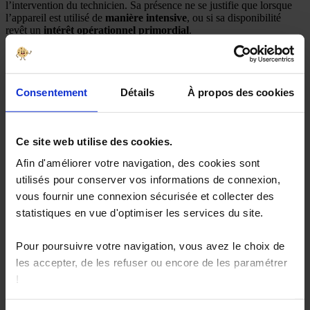
l’intervention du technicien. Sa présence ne se justifie que lorsque
l’appareil est utilisé de
manière intensive
, ou si sa disponibilité
revêt un
intérêt opérationnel primordial
.
Cette option vient s’ajouter au prix de votre contrat de maintenance.
Certains fournisseurs proposent une téléalarme ou une
télésurveillance intégrant un système de téléphonie mobile GSM
sans connexion filaire.
Consentement
Détails
À propos des cookies
Ce site web utilise des cookies.
Afin d'améliorer votre navigation, des cookies sont
Comment faire évoluer au juste tempo les lignes
téléphoniques de vos téléalarmes ?
utilisés pour conserver vos informations de connexion,
vous fournir une connexion sécurisée et collecter des
statistiques en vue d'optimiser les services du site.
Les différentes technologies en présence : lignes téléphoniques
RTC / GSM / VoIP
Pour poursuivre votre navigation, vous avez le choix de
Orange a engagé la
modernisation de son réseau de téléphonie
les accepter, de les refuser ou encore de les paramétrer
fixe
en France afin de prendre en compte l’évolution des usages, de
!
la technologie et donc d’être en mesure d’assurer un
service de
qualité
dans les années à venir.