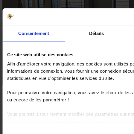
Consentement
Détails
Ce site web utilise des cookies.
Afin d'améliorer votre navigation, des cookies sont utilisés 
informations de connexion, vous fournir une connexion sécuri
statistiques en vue d'optimiser les services du site.
Pour poursuivre votre navigation, vous avez le choix de les a
De plus, le réemploi permet de diminuer les coûts de construction.
Comment ? En utilisant des matériaux déjà disponibles. Une
ou encore de les paramétrer !
méthode qui rend les projets de construction plus économiquement
viables. Sur le plan social, le réemploi encourage la création
Vous pourrez à tout moment modifier ces paramètres sur not
d’emplois locaux. Et ce pour gérer la collecte, le tri et la préparation
des matériaux réutilisables.
"Politique et gestion des cookies" positionnée en bas de pa
sites.
Sélection
Le réemploi encourage l’innovation. On repense la manière dont les