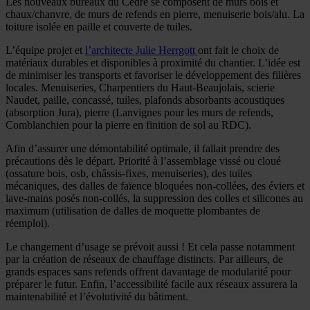
Les nouveaux bureaux du Cèdre se composent de murs bois et
chaux/chanvre, de murs de refends en pierre, menuiserie bois/alu. La
toiture isolée en paille et couverte de tuiles.
L’équipe projet et
l’architecte Julie Herrgott
ont fait le choix de
matériaux durables et disponibles à proximité du chantier. L’idée est
de minimiser les transports et favoriser le développement des filières
locales. Menuiseries, Charpentiers du Haut-Beaujolais, scierie
Naudet, paille, concassé, tuiles, plafonds absorbants acoustiques
(absorption Jura), pierre (Lanvignes pour les murs de refends,
Comblanchien pour la pierre en finition de sol au RDC).
Afin d’assurer une démontabilité optimale, il fallait prendre des
précautions dès le départ. Priorité à l’assemblage vissé ou cloué
(ossature bois, osb, châssis-fixes, menuiseries), des tuiles
mécaniques, des dalles de faïence bloquées non-collées, des éviers et
lave-mains posés non-collés, la suppression des colles et silicones au
maximum (utilisation de dalles de moquette plombantes de
réemploi).
Le changement d’usage se prévoit aussi ! Et cela passe notamment
par la création de réseaux de chauffage distincts. Par ailleurs, de
grands espaces sans refends offrent davantage de modularité pour
préparer le futur. Enfin, l’accessibilité facile aux réseaux assurera la
maintenabilité et l’évolutivité du bâtiment.