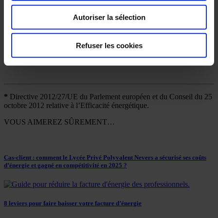
Autoriser la sélection
Quelles prestations sont négociées par le Cèdre ?
Si vous êtes concerné, les fournisseurs référencés sur le marché
Refuser les cookies
“expertise énergétique”, ainsi que certains bureaux de contrôle, vous
accompagneront dans cet audit.
*
Directive 2012/27/UE du Parlement européen et du Conseil du 25
octobre 2012 relative à l’Efficacité énergétique.
VOUS AIMEREZ SÛREMENT…
Cas-client : comment le Lycée Privé Polyvalent Nevers a sécurisé ses coûts
d’énergie et gagné en compétitivité en 2025 ?
8 leviers pour faire baisser votre facture d’énergie