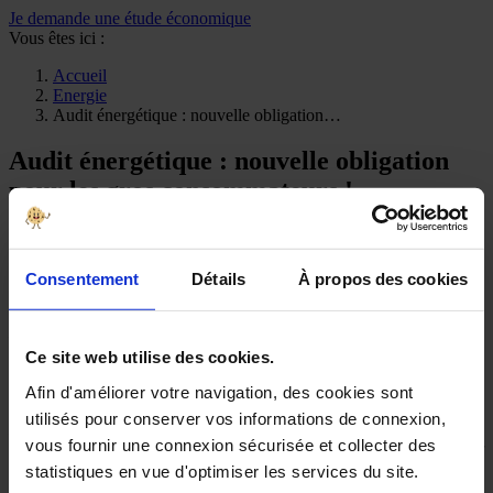
Je demande une étude économique
Vous êtes ici :
Accueil
Energie
Audit énergétique : nouvelle obligation…
Audit énergétique : nouvelle obligation
pour les gros consommateurs !
16 mai 2015
Energie
Consentement
Détails
À propos des cookies
Le projet de loi relatif à la “transition énergétique* pour la
croissance verte” fixe des objectifs de réduction de notre
Ce site web utilise des cookies.
consommation d’énergie de 20% d’ici 2030 et de 50% d’ici 2050
Afin d'améliorer votre navigation, des cookies sont
(par rapport à 2012).
utilisés pour conserver vos informations de connexion,
Dans ce cadre, une nouvelle ( ! ) obligation impose aux plus gros
vous fournir une connexion sécurisée et collecter des
consommateurs de réaliser des audits énergétiques afin d’identifier
et d’exploiter les gisements d’économies d’énergie.
statistiques en vue d'optimiser les services du site.