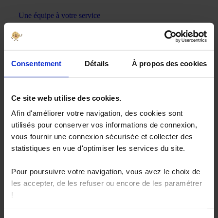
Une équipe à votre service
Notre mission & nos engagements
Notre source d'inspiration
Consentement
Détails
À propos des cookies
Ce site web utilise des cookies.
Afin d'améliorer votre navigation, des cookies sont
utilisés pour conserver vos informations de connexion,
On se dit tout
vous fournir une connexion sécurisée et collecter des
statistiques en vue d'optimiser les services du site.
Contactez-nous
Vos questions, nos réponses
Pour poursuivre votre navigation, vous avez le choix de
les accepter, de les refuser ou encore de les paramétrer
Politique de confidentialité
!
Mentions légales