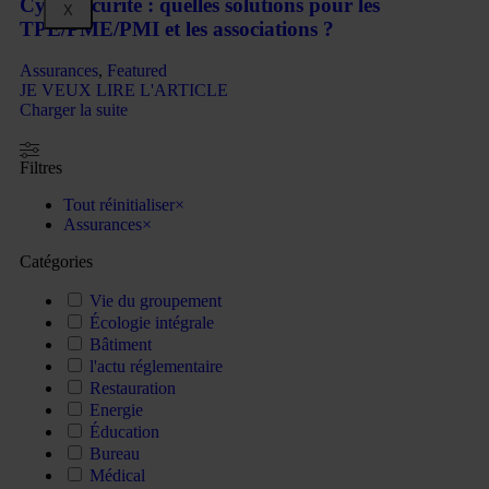
Cybersécurité : quelles solutions pour les
X
TPE/PME/PMI et les associations ?
Assurances
,
Featured
JE VEUX LIRE L'ARTICLE
Charger la suite
Filtres
Tout réinitialiser
×
Assurances
×
Catégories
Vie du groupement
Écologie intégrale
Bâtiment
l'actu réglementaire
Restauration
Energie
Éducation
Bureau
Médical