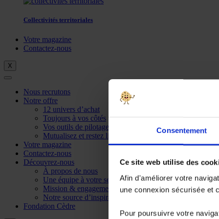
Collectivités territoriales
Votre magazine
Contactez-nous
X
Nous recrutons
Notre offre
12 univers d’achat
Toujours à vos côtés
Vos outils de pilotage
Consentement
Mutualisez et restez libre
Votre magazine
Contactez-nous
Découvrez-nous
Ce site web utilise des cook
À propos de nous
Afin d'améliorer votre naviga
Une équipe à votre service
Mission & engagements
une connexion sécurisée et co
Notre source d’inspiration
Fondation Cèdre
Pour poursuivre votre navigat