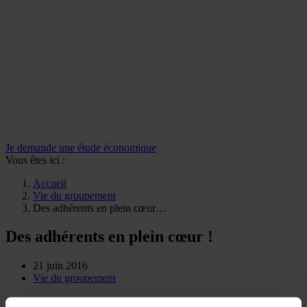
Je demande une étude économique
Vous êtes ici :
Accueil
Vie du groupement
Des adhérents en plein cœur…
Des adhérents en plein cœur !
21 juin 2016
Vie du groupement