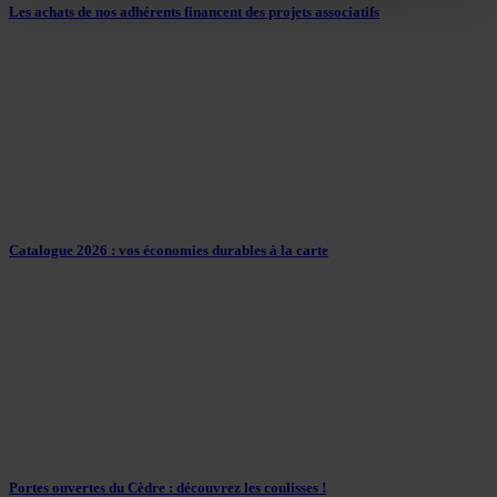
Les achats de nos adhérents financent des projets associatifs
Catalogue 2026 : vos économies durables à la carte
Portes ouvertes du Cèdre : découvrez les coulisses !