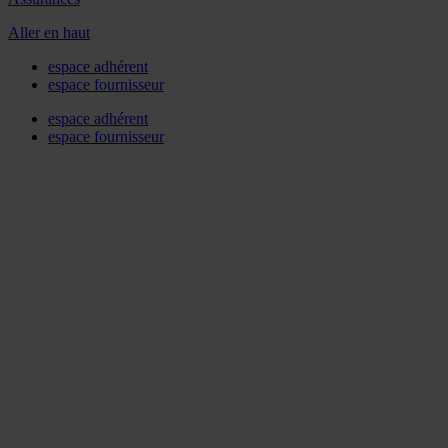
Aller en haut
espace adhérent
espace fournisseur
espace adhérent
espace fournisseur