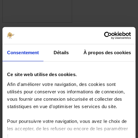
Ascenseur – Plateforme élévatrice
verticale
Les plates-formes élévatrices verticales
Consentement
Détails
À propos des cookies
Les plates-formes verticales ressemblent beaucoup aux ascenseurs.
Leur intérêt réside dans le fait qu’elles demandent peu
Ce site web utilise des cookies.
d’infrastructures pour la pose et coûtent donc moins cher. Elles
restent destinées à un usage moins fréquent qu’un ascenseur.
Afin d'améliorer votre navigation, des cookies sont
utilisés pour conserver vos informations de connexion,
vous fournir une connexion sécurisée et collecter des
statistiques en vue d'optimiser les services du site.
Pour poursuivre votre navigation, vous avez le choix de
les accepter, de les refuser ou encore de les paramétrer
!