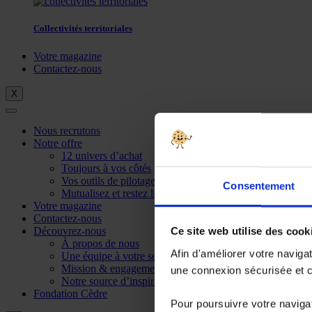
Collectivités territoriales
Votre magazine
Contactez-nous
X
Nous recrutons
Notre offre
12 univers d’achat
Toujours à vos côtés
Vos outils de pilotage
Consentement
Mutualisez et restez libre
Votre magazine
Contactez-nous
Découvrez-nous
Ce site web utilise des cook
À propos de nous
Afin d'améliorer votre naviga
Une équipe à votre service
Mission & engagements
une connexion sécurisée et co
Notre source d’inspiration
Fondation Cèdre
Pour poursuivre votre navigat