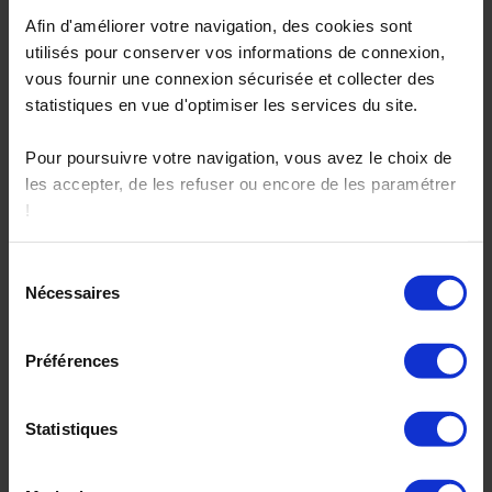
Je demande une étude économique
Afin d'améliorer votre navigation, des cookies sont
Vous êtes ici :
utilisés pour conserver vos informations de connexion,
Accueil
vous fournir une connexion sécurisée et collecter des
Vie du groupement
statistiques en vue d'optimiser les services du site.
La FNOGEC parle du Cèdre
La FNOGEC parle du Cèdre
Pour poursuivre votre navigation, vous avez le choix de
les accepter, de les refuser ou encore de les paramétrer
02 janvier 2019
!
Vie du groupement
Vous pourrez à tout moment modifier ces paramètres sur
Sélection
notre page spéciale "Politique et gestion des cookies"
Nécessaires
du
La FNOGEC publie dans son magazine l’Arc Boutant un article qui
positionnée en bas de page sur chacun de nos sites.
présente le Cèdre, son offre à destination des OGEC et ce qui nous
consentement
différencie par rapport à d’autres centrales ou groupements.
Préférences
Pour en savoir plus sur notre politique de protection des
Bonne lecture !
données personnelles,
cliquez ici
C’est par ici !
Statistiques