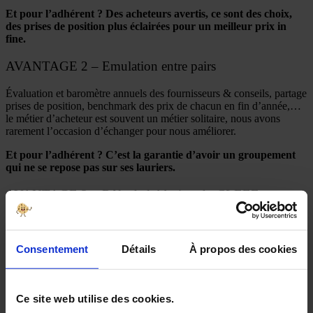
Et pour l’adhérent ? Des acheteurs avertis, ce sont des choix,
des prises de position plus éclairées pour un meilleur prix in
fine.
AVANTAGE 2 – Emulation entre pairs
Évaluation et baromètre annuels des fournisseurs & conseils, partage
prises de position, benchmark des prix de chacun en fin d’année,…
le métier d’acheteur est souvent un métier solitaire, nous avons
rarement l’occasion d’échanger pour nous améliorer.
Et pour l’adhérent ? C’est la garantie d’avoir un groupement
qui ne se repose pas sur ses lauriers.
AVANTAGE 3 – Rôle de lobbying du CLEEE
Avant chaque participation du CLEEE au différentes instances et
sujets (récemment: bouclier tarifaire, 5e période CEE, post-Arenh,
…), nous sommes interrogés pour donner notre avis. On peut jouer
Consentement
Détails
À propos des cookies
au mieux dans un terrain de jeu défini, le plus efficace reste toujours
de contribuer à définir ce terrain de jeu.
Être dans cette “association de consommateurs” permet donc
Ce site web utilise des cookies.
de faire remonter la voix de l’adhérent.