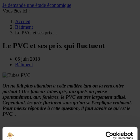
Je demande une étude économique
Vous êtes ici :
Accueil
Bâtiment
Le PVC et ses prix…
Le PVC et ses prix qui fluctuent
05 juin 2018
Bâtiment
On ne fait plus attention à cette matière tant on la rencontre
partout ! Des fameux tubes gris, auxquels on pense
spontanément, aux fenêtres, le PVC est très largement utilisé.
Cependant, les prix fluctuent sans qu’on se l’explique vraiment.
Pour mieux répondre à cette question, il faut savoir ce qu’est le
PVC
…