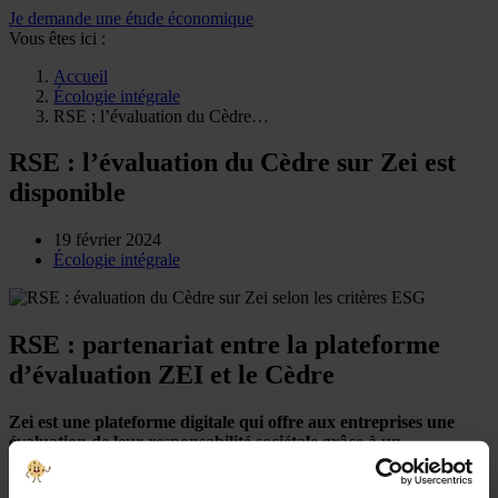
Je demande une étude économique
Vous êtes ici :
Accueil
Écologie intégrale
RSE : l’évaluation du Cèdre…
RSE : l’évaluation du Cèdre sur Zei est
disponible
19 février 2024
Écologie intégrale
RSE : partenariat entre la plateforme
d’évaluation ZEI et le Cèdre
Zei est une plateforme digitale qui offre aux entreprises une
évaluation de leur responsabilité sociétale grâce à un
questionnaire adapté à leur activité.