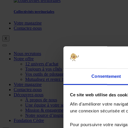
Collectivités territoriales
Votre magazine
Contactez-nous
X
Nous recrutons
Notre offre
12 univers d’achat
Toujours à vos côtés
Vos outils de pilotage
Consentement
Mutualisez et restez libre
Votre magazine
Contactez-nous
Découvrez-nous
Ce site web utilise des cook
À propos de nous
Afin d'améliorer votre naviga
Une équipe à votre service
Mission & engagements
une connexion sécurisée et co
Notre source d’inspiration
Fondation Cèdre
Pour poursuivre votre navigat