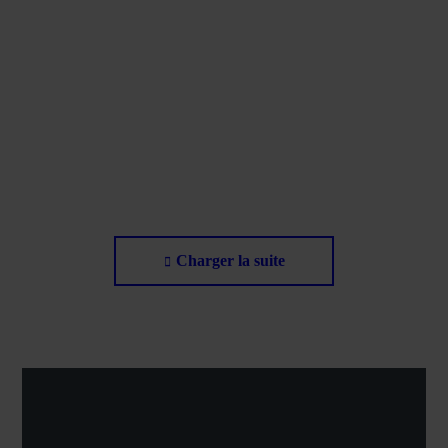
Restauration collective : à lire avant de se
lancer !
30 novembre 2016
Charger la suite