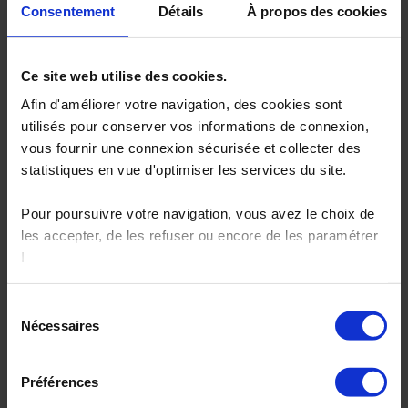
Consentement
Détails
À propos des cookies
Ce site web utilise des cookies.
Afin d'améliorer votre navigation, des cookies sont
utilisés pour conserver vos informations de connexion,
Tout sur les SSI !
vous fournir une connexion sécurisée et collecter des
statistiques en vue d'optimiser les services du site.
13 novembre 2017
Pour poursuivre votre navigation, vous avez le choix de
les accepter, de les refuser ou encore de les paramétrer
!
Vous pourrez à tout moment modifier ces paramètres sur
Sélection
notre page spéciale "Politique et gestion des cookies"
Nécessaires
du
positionnée en bas de page sur chacun de nos sites.
consentement
Préférences
Pour en savoir plus sur notre politique de protection des