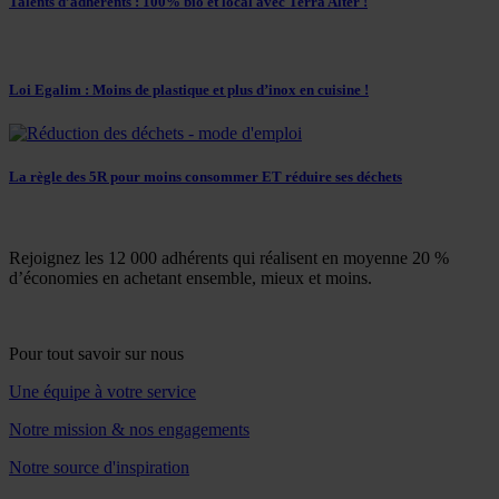
Talents d’adhérents : 100% bio et local avec Terra Alter !
Loi Egalim : Moins de plastique et plus d’inox en cuisine !
La règle des 5R pour moins consommer ET réduire ses déchets
Rejoignez les 12 000 adhérents qui réalisent en moyenne 20 %
d’économies en achetant ensemble, mieux et moins.
Pour tout savoir sur nous
Une équipe à votre service
Notre mission & nos engagements
Notre source d'inspiration