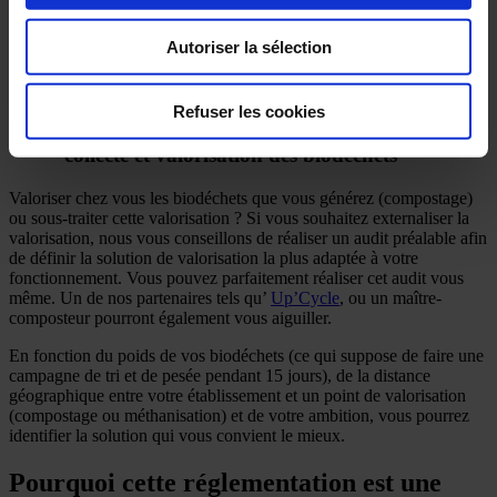
Si vous souhaitez valoriser vous-même vos biodéchets en compost
sans investir dans du matériel coûteux, c’est tout à fait possible.
Autoriser la sélection
Entourez-vous d’un d’un maître-composteur proche de chez vous.
Gardez bien en tête les conditions d’installation et le coût de main
d’œuvre pour gérer ce projet.
Refuser les cookies
En sélectionnant des prestataires spécialisés en
“
collecte et valorisation des biodéchets
”
Valoriser chez vous les biodéchets que vous générez (compostage)
ou sous-traiter cette valorisation ? Si vous souhaitez externaliser la
valorisation, nous vous conseillons de réaliser un audit préalable afin
de définir la solution de valorisation la plus adaptée à votre
fonctionnement. Vous pouvez parfaitement réaliser cet audit vous
même. Un de nos partenaires tels qu’
Up’Cycle
, ou un maître-
composteur pourront également vous aiguiller.
En fonction du poids de vos biodéchets (ce qui suppose de faire une
campagne de tri et de pesée pendant 15 jours), de la distance
géographique entre votre établissement et un point de valorisation
(compostage ou méthanisation) et de votre ambition, vous pourrez
identifier la solution qui vous convient le mieux.
Pourquoi cette réglementation est une