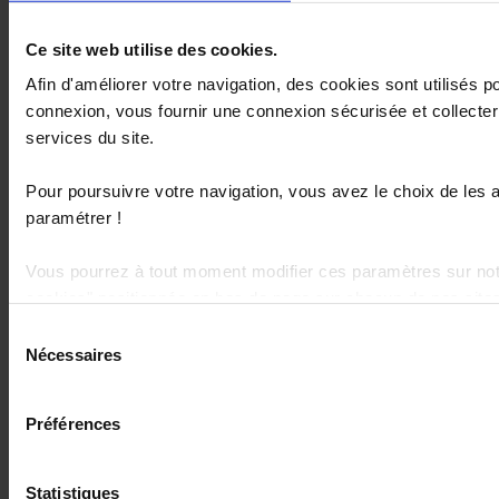
Le GEMRCN : manger c’est bien, bien manger c’est
mieux !
Ce site web utilise des cookies.
4 janvier 2017
Afin d'améliorer votre navigation, des cookies sont utilisés 
connexion, vous fournir une connexion sécurisée et collecter 
services du site.
Pour poursuivre votre navigation, vous avez le choix de les a
paramétrer !
Vous pourrez à tout moment modifier ces paramètres sur notr
cookies" positionnée en bas de page sur chacun de nos site
Sélection
Pour en savoir plus sur notre politique de protection des do
Nécessaires
du
consentement
Préférences
Statistiques