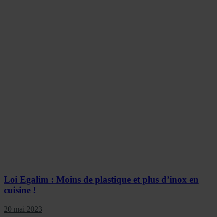
Loi Egalim : Moins de plastique et plus d’inox en
cuisine !
20 mai 2023