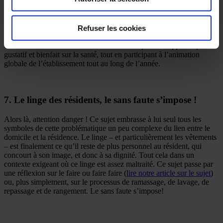
Là encore, l’équation est complexe : budget, sécurité alimentaire,
contraintes allergènes… Et là encore, les fournisseurs de restauration
Refuser les cookies
collective ou de plats cuisinés élaborent de plus en plus des recettes
travaillées agréables au goût qui, intégrés progressivement et avec
discernement à l’alimentation des résidents, peuvent apporter plaisir
gustatif et bienfait sur la santé, tout en participant à l’animation
globale de l’établissement tout au long de l’année.
7. Le linge des résidents, le sans faute s’impose !
Alors là, attention danger ! Ce sujet embrasse à lui seul tous les
symboles de cette problématique un peu complexe du lien entre le
domicile et la résidence. Le linge – et particulièrement les vêtements
– est finalement ce qu’il reste de plus personnel au résident, qui
concourt à son image, et donc à sa dignité. Tout cela dans un
contexte exigeant où ce linge est assez maltraité. Ce sujet passe par
une réflexion sur le faire ou faire faire (
lire notre article sur le sujet
)
ou, plus simplement, sur le processus de ramassage, de lavage, de
repassage et de rangement. Le sans faute s’impose!