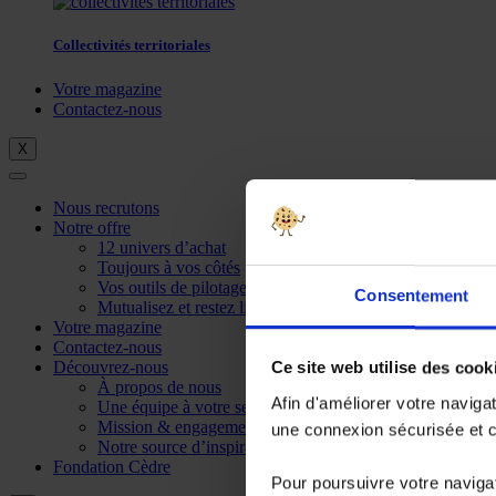
Collectivités territoriales
Votre magazine
Contactez-nous
X
Nous recrutons
Notre offre
12 univers d’achat
Toujours à vos côtés
Vos outils de pilotage
Consentement
Mutualisez et restez libre
Votre magazine
Contactez-nous
Découvrez-nous
Ce site web utilise des cook
À propos de nous
Afin d'améliorer votre naviga
Une équipe à votre service
Mission & engagements
une connexion sécurisée et co
Notre source d’inspiration
Fondation Cèdre
Pour poursuivre votre navigat