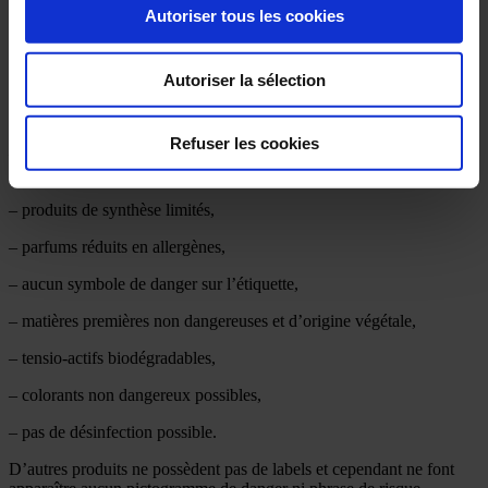
du produit, depuis l’extraction des matières premières jusqu’à sa
Autoriser tous les cookies
mise en décharge finale.
Ce label garantit que les produits ont moins
d’effets négatifs environnementaux, sans mettre en péril la sécurité
du produit et des utilisateurs.
Autoriser la sélection
Quand un produit détient le label
Ecolabel
,
voici ce que cela signifie
:
Refuser les cookies
– certains dérivés et produits pétrochimiques sont autorisés mais
réduits,
– produits de synthèse limités,
– parfums réduits en allergènes,
– aucun symbole de danger sur l’étiquette,
– matières premières non dangereuses et d’origine végétale,
– tensio-actifs biodégradables,
– colorants non dangereux possibles,
– pas de désinfection possible.
D’autres produits ne possèdent pas de labels et cependant ne font