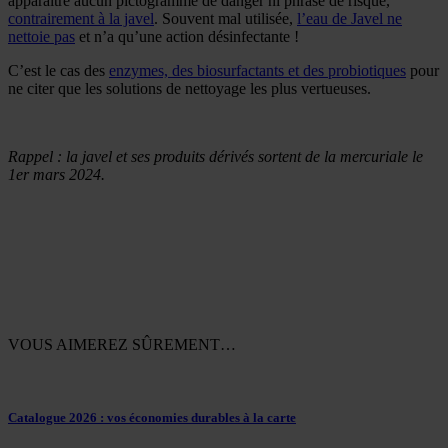
apparaître aucun pictogramme de danger ni phrase de risque,
contrairement à la javel
. Souvent mal utilisée,
l’eau de Javel ne
nettoie pas
et n’a qu’une action désinfectante !
C’est le cas des
enzymes, des biosurfactants et des probiotiques
pour
ne citer que les solutions de nettoyage les plus vertueuses.
Rappel
: la javel et ses produits dérivés sortent de la mercuriale le
1er mars 2024.
VOUS AIMEREZ SÛREMENT…
Catalogue 2026 : vos économies durables à la carte