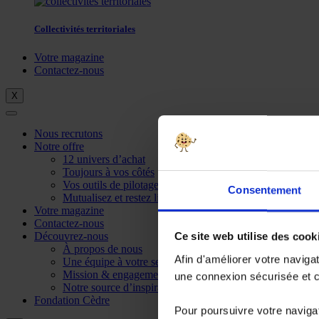
Collectivités territoriales
Votre magazine
Contactez-nous
X
Nous recrutons
Notre offre
12 univers d’achat
Toujours à vos côtés
Vos outils de pilotage
Consentement
Mutualisez et restez libre
Votre magazine
Contactez-nous
Découvrez-nous
Ce site web utilise des cook
À propos de nous
Afin d'améliorer votre naviga
Une équipe à votre service
Mission & engagements
une connexion sécurisée et co
Notre source d’inspiration
Fondation Cèdre
Pour poursuivre votre navigat