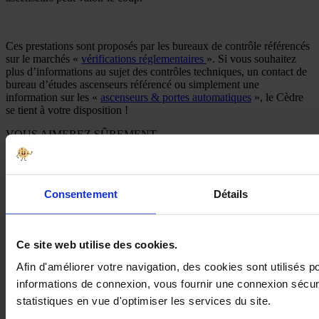
Ces prestations sont proposés par les bureaux de contrôle référencés
sur le marchés «
vérifications réglementaires
». Si vous souhaitez
plus d’informations au sujet des contrôles techniques, un contact de
bureau d’études ascenseurs référencé ou simplement une
information sur les «
ascenseurs & portes automatiques
», le Cèdre
se tient à votre disposition !
VOUS AIMEREZ SÛREMENT…
Cas-client : comment l’Ensemble scolaire STAM réalise 16 000 euros
Consentement
Détails
d’économies et sécurise ses infrastructures grâce au relamping LED
Ce site web utilise des cookies.
Notre extension de bureaux, triplement récompensée en 2025
Afin d'améliorer votre navigation, des cookies sont utilisés 
informations de connexion, vous fournir une connexion sécuri
statistiques en vue d'optimiser les services du site.
GTB & low tech : viser le juste usage de la technologie dans le bâtiment