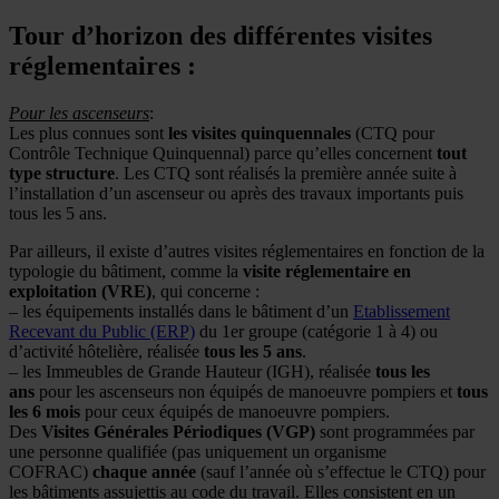
Tour d’horizon des différentes visites
réglementaires :
Pour les ascenseurs
:
Les plus connues sont
les visites quinquennales
(CTQ pour
Contrôle Technique Quinquennal) parce qu’elles concernent
tout
type
structure
. Les CTQ sont réalisés la première année suite à
l’installation d’un ascenseur ou après des travaux importants puis
tous les 5 ans.
Par ailleurs, il existe d’autres visites réglementaires en fonction de la
typologie du bâtiment, comme la
visite réglementaire en
exploitation (VRE)
, qui concerne :
– les équipements installés dans le bâtiment d’un
Etablissement
Recevant du Public (ERP)
du 1er groupe (catégorie 1 à 4) ou
d’activité hôtelière, réalisée
tous les 5 ans
.
– les Immeubles de Grande Hauteur (IGH), réalisée
tous les
ans
pour les ascenseurs non équipés de manoeuvre pompiers et
tous
les 6 mois
pour ceux équipés de manoeuvre pompiers.
Des
Visites Générales Périodiques (VGP)
sont programmées par
une personne qualifiée (pas uniquement un organisme
COFRAC)
chaque année
(sauf l’année où s’effectue le CTQ) pour
les bâtiments assujettis au code du travail. Elles consistent en un