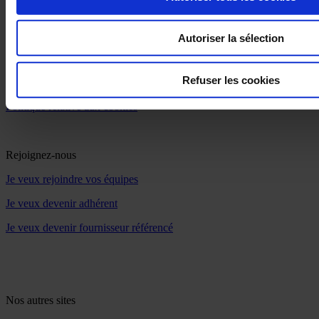
Contactez-nous
Vos questions, nos réponses
Autoriser la sélection
Politique de confidentialité
Refuser les cookies
Mentions légales
Politique relative aux cookies
Rejoignez-nous
Je veux rejoindre vos équipes
Je veux devenir adhérent
Je veux devenir fournisseur référencé
Nos autres sites