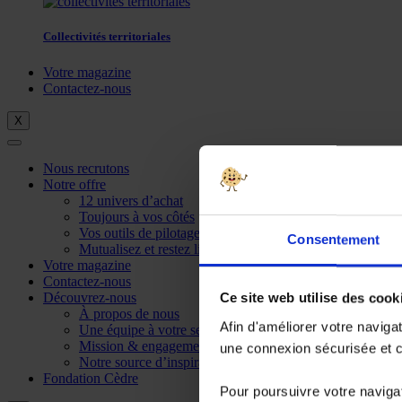
Collectivités territoriales
Votre magazine
Contactez-nous
X
Nous recrutons
Notre offre
12 univers d’achat
Toujours à vos côtés
Vos outils de pilotage
Consentement
Mutualisez et restez libre
Votre magazine
Contactez-nous
Découvrez-nous
Ce site web utilise des cook
À propos de nous
Afin d'améliorer votre naviga
Une équipe à votre service
Mission & engagements
une connexion sécurisée et co
Notre source d’inspiration
Fondation Cèdre
Pour poursuivre votre navigat