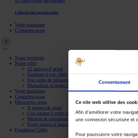
Collectivités territoriales
Votre magazine
Contactez-nous
X
Nous recrutons
Notre offre
12 univers d’achat
Toujours à vos côtés
Vos outils de pilotage
Consentement
Mutualisez et restez libre
Votre magazine
Contactez-nous
Découvrez-nous
Ce site web utilise des cook
À propos de nous
Afin d'améliorer votre naviga
Une équipe à votre service
Mission & engagements
une connexion sécurisée et co
Notre source d’inspiration
Fondation Cèdre
Pour poursuivre votre navigat